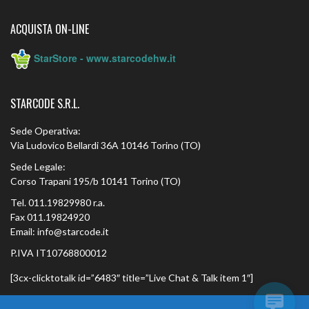
ACQUISTA ON-LINE
StarStore - www.starcodehw.it
STARCODE S.R.L.
Sede Operativa:
Via Ludovico Bellardi 36A 10146 Torino (TO)
Sede Legale:
Corso Trapani 195/b 10141 Torino (TO)
Tel. 011.19829980 r.a.
Fax 011.19824920
Email: info@starcode.it
P.IVA IT10768800012
[3cx-clicktotalk id=”6483″ title=”Live Chat & Talk item 1″]