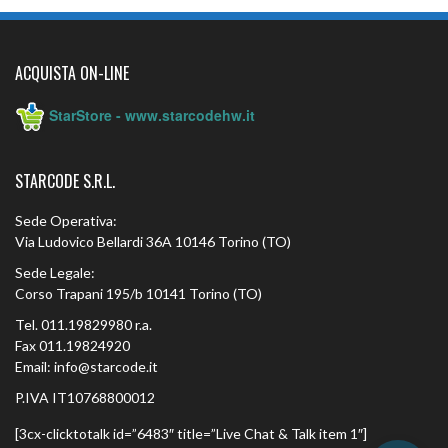
ACQUISTA ON-LINE
StarStore - www.starcodehw.it
STARCODE S.R.L.
Sede Operativa:
Via Ludovico Bellardi 36A 10146 Torino (TO)
Sede Legale:
Corso Trapani 195/b 10141 Torino (TO)
Tel. 011.19829980 r.a.
Fax 011.19824920
Email: info@starcode.it
P.IVA IT10768800012
[3cx-clicktotalk id=”6483″ title=”Live Chat & Talk item 1″]