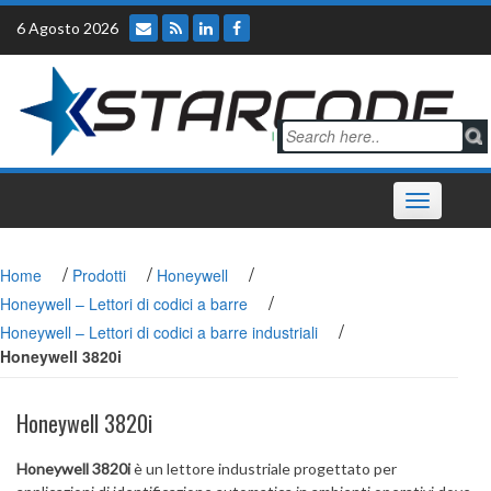
Skip
6 Agosto 2026
to
content
Toggle
navigation
/
/
/
Home
Prodotti
Honeywell
/
Honeywell – Lettori di codici a barre
/
Honeywell – Lettori di codici a barre industriali
Honeywell 3820i
Honeywell 3820i
Honeywell 3820i
è un lettore industriale progettato per