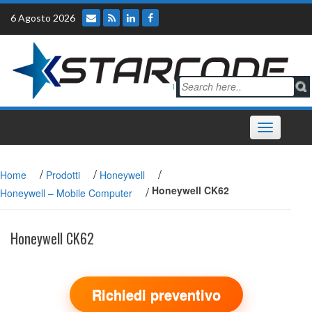
Skip
6 Agosto 2026
to
content
Toggle
navigation
/
/
/
Home
Prodotti
Honeywell
/
Honeywell CK62
Honeywell – Mobile Computer
Honeywell CK62
Richiedi preventivo