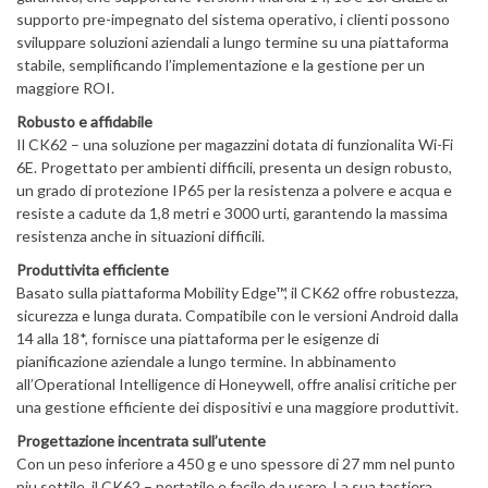
supporto pre-impegnato del sistema operativo, i clienti possono
sviluppare soluzioni aziendali a lungo termine su una piattaforma
stabile, semplificando l’implementazione e la gestione per un
maggiore ROI.
Robusto e affidabile
Il CK62 – una soluzione per magazzini dotata di funzionalita Wi-Fi
6E. Progettato per ambienti difficili, presenta un design robusto,
un grado di protezione IP65 per la resistenza a polvere e acqua e
resiste a cadute da 1,8 metri e 3000 urti, garantendo la massima
resistenza anche in situazioni difficili.
Produttivita efficiente
Basato sulla piattaforma Mobility Edge™, il CK62 offre robustezza,
sicurezza e lunga durata. Compatibile con le versioni Android dalla
14 alla 18*, fornisce una piattaforma per le esigenze di
pianificazione aziendale a lungo termine. In abbinamento
all’Operational Intelligence di Honeywell, offre analisi critiche per
una gestione efficiente dei dispositivi e una maggiore produttivit.
Progettazione incentrata sull’utente
Con un peso inferiore a 450 g e uno spessore di 27 mm nel punto
piu sottile, il CK62 – portatile e facile da usare. La sua tastiera