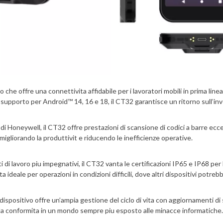
offre una connettivita affidabile per i lavoratori mobili in prima linea in
supporto per Android™ 14, 16 e 18, il CT32 garantisce un ritorno sull’in
 Honeywell, il CT32 offre prestazioni di scansione di codici a barre eccez
 migliorando la produttivit e riducendo le inefficienze operative.
i di lavoro piu impegnativi, il CT32 vanta le certificazioni IP65 e IP68 pe
elta ideale per operazioni in condizioni difficili, dove altri dispositivi potr
dispositivo offre un’ampia gestione del ciclo di vita con aggiornamenti di 
 e la conformita in un mondo sempre piu esposto alle minacce informatiche.