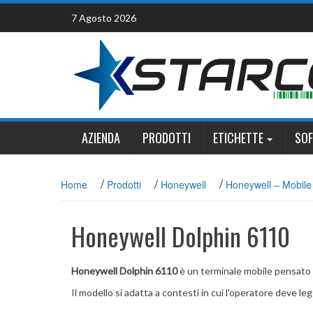
Skip
7 Agosto 2026
to
content
AZIENDA
PRODOTTI
ETICHETTE
SO
/
/
/
Home
Prodotti
Honeywell
Honeywell – Mobil
Honeywell Dolphin 6110
Honeywell Dolphin 6110
è un terminale mobile pensato pe
Il modello si adatta a contesti in cui l'operatore deve l