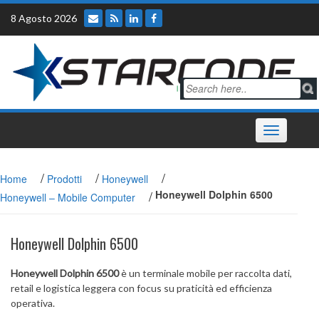
Skip
8 Agosto 2026
to
content
Toggle
navigation
/
/
/
Home
Prodotti
Honeywell
/
Honeywell Dolphin 6500
Honeywell – Mobile Computer
Honeywell Dolphin 6500
Honeywell Dolphin 6500
è un terminale mobile per raccolta dati,
retail e logistica leggera con focus su praticità ed efficienza
operativa.