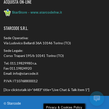
ACQUISTA ON-LINE
StarStore - www.starcodehw.it
STARCODE S.R.L.
Sede Operativa:
Via Ludovico Bellardi 36A 10146 Torino (TO)
Sede Legale:
Corso Trapani 195/b 10141 Torino (TO)
Tel. 011.19829980 r.a.
Fax 011.19824920
Email: info@starcode.it
P.IVA IT10768800012
[3cx-clicktotalk id=”6483″ title=”Live Chat & Talk item 1″]
© Starcode
Privacy & Cookies Policy