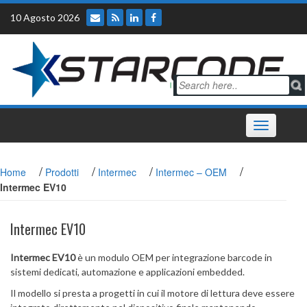
Skip
10 Agosto 2026
to
content
Toggle
navigation
/
/
/
/
Home
Prodotti
Intermec
Intermec – OEM
Intermec EV10
Intermec EV10
Intermec EV10
è un modulo OEM per integrazione barcode in
sistemi dedicati, automazione e applicazioni embedded.
Il modello si presta a progetti in cui il motore di lettura deve essere