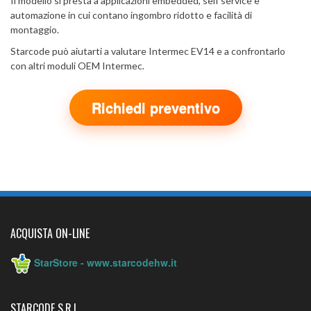
Il modello si presta a applicazioni embedded, self service e
automazione in cui contano ingombro ridotto e facilità di
montaggio.
Starcode può aiutarti a valutare Intermec EV14 e a confrontarlo
con altri moduli OEM Intermec.
Richiedi preventivo
ACQUISTA ON-LINE
StarStore - www.starcodehw.it
STARCODE S.R.L.