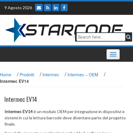
Skip
9 Agosto 2026
to
content
Toggle
navigation
/
/
/
/
Home
Prodotti
Intermec
Intermec – OEM
Intermec EV14
Intermec EV14
Intermec EV14
è un modulo OEM per integrazione in dispositivi e
sistemi in cui la lettura barcode deve diventare parte del progetto
finale.