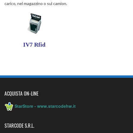
carico, nel magazzino o sul camion.
IV7 Rfid
ACQUISTA ON-LINE
StarStore - www.starcodehw.it
STARCODE S.R.L.