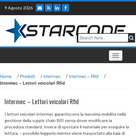
Skip
9 Agosto 2026
to
content
Toggle
navigation
/
/
/
/
Home
Prodotti
Intermec
Intermec – Rfid
Intermec – Lettori veicolari Rfid
Intermec – Lettori veicolari Rfid
I lettori veicolari Intermec garantiscono la massima mobilita nella
gestione della supply chain RID senza dover modificare la
procedura standard. Invece di spostare il materiale per eseguire la
lettura, – possibile leggerlo mentre viene trasportato alla baia di