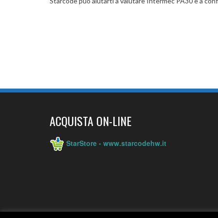
Starcode può aiutarti a valutare Intermec PA30 e a confr
ACQUISTA ON-LINE
StarStore - www.starcodehw.it