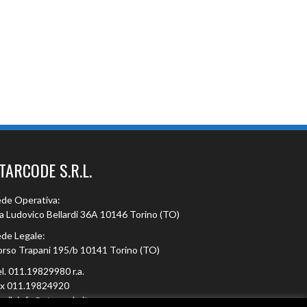
TARCODE S.R.L.
de Operativa:
a Ludovico Bellardi 36A 10146 Torino (TO)
de Legale:
rso Trapani 195/b 10141 Torino (TO)
l. 011.19829980 r.a.
ax 011.19824920
ail: info@starcode.it