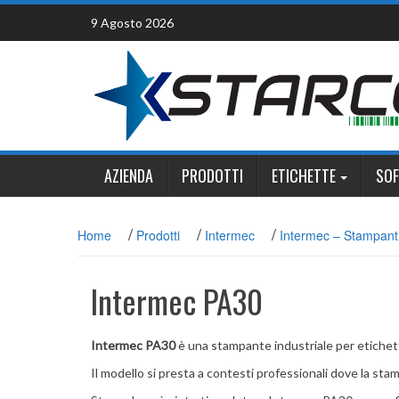
Skip
9 Agosto 2026
to
content
AZIENDA
PRODOTTI
ETICHETTE
SO
/
/
/
Home
Prodotti
Intermec
Intermec – Stampant
Intermec PA30
Intermec PA30
è una stampante industriale per etichett
Il modello si presta a contesti professionali dove la st