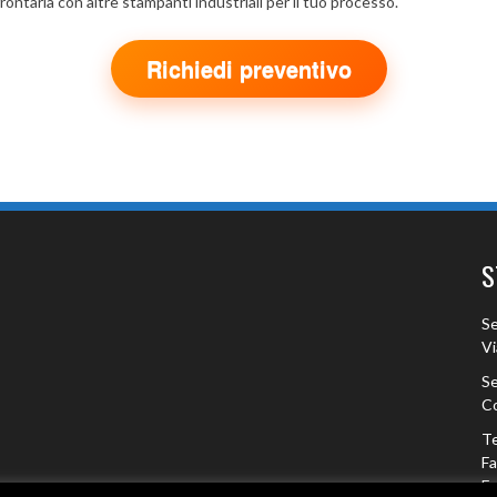
ontarla con altre stampanti industriali per il tuo processo.
Richiedi preventivo
S
Se
Vi
Se
Co
Te
F
Em