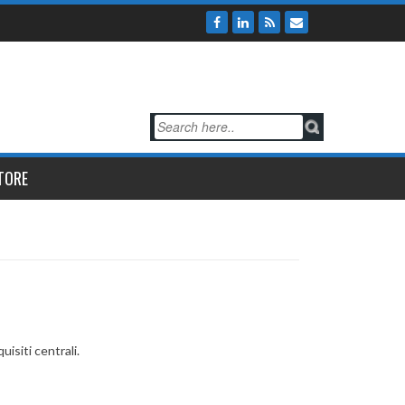
TORE
isiti centrali.