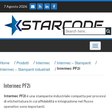
Skip
7 Agosto 2026
to
content
Toggle
navigation
/
/
/
/
Home
Prodotti
Intermec
Intermec – Stampanti
/
Intermec PF2i
Intermec – Stampanti industriali
Intermec PF2i
Intermec PF2i
è una stampante industriale compatta per processi
di etichettatura in cui affidabilità e integrazione nel flusso
operativo sono importanti.