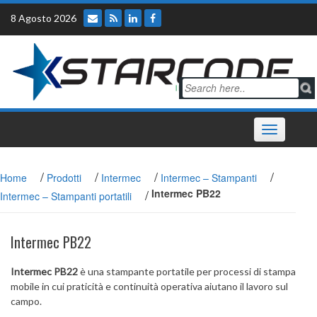
Skip
8 Agosto 2026
to
content
Toggle
navigation
/
/
/
/
Home
Prodotti
Intermec
Intermec – Stampanti
/
Intermec PB22
Intermec – Stampanti portatili
Intermec PB22
Intermec PB22
è una stampante portatile per processi di stampa
mobile in cui praticità e continuità operativa aiutano il lavoro sul
campo.