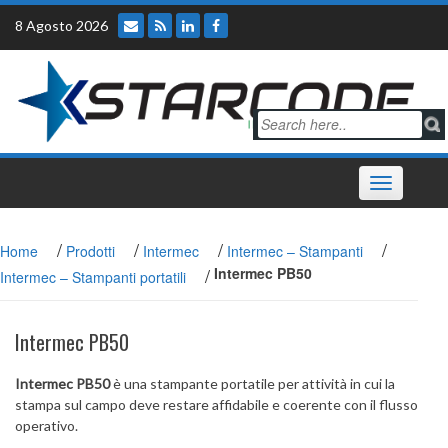
Skip
8 Agosto 2026
to
content
Toggle
navigation
/
/
/
/
Home
Prodotti
Intermec
Intermec – Stampanti
/
Intermec PB50
Intermec – Stampanti portatili
Intermec PB50
Intermec PB50
è una stampante portatile per attività in cui la
stampa sul campo deve restare affidabile e coerente con il flusso
operativo.