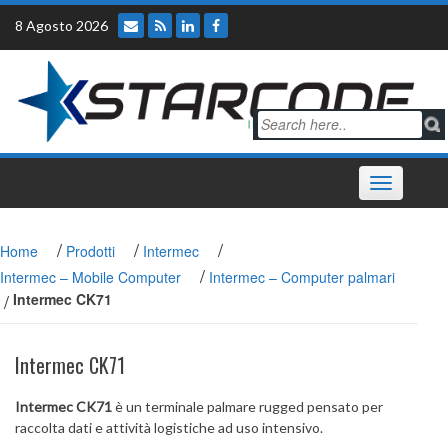
Skip
8 Agosto 2026
to
content
Toggle
navigation
/
/
/
Home
Prodotti
Intermec
/
Intermec – Mobile Computer
Intermec – Computer palmari
/
Intermec CK71
Intermec CK71
Intermec CK71
è un terminale palmare rugged pensato per
raccolta dati e attività logistiche ad uso intensivo.