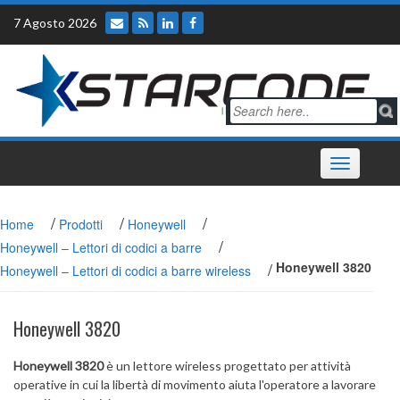
Skip
7 Agosto 2026
to
content
Toggle
navigation
/
/
/
Home
Prodotti
Honeywell
/
Honeywell – Lettori di codici a barre
/
Honeywell 3820
Honeywell – Lettori di codici a barre wireless
Honeywell 3820
Honeywell 3820
è un lettore wireless progettato per attività
operative in cui la libertà di movimento aiuta l'operatore a lavorare