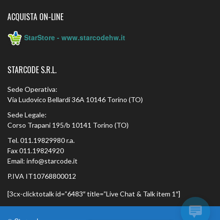
ACQUISTA ON-LINE
StarStore - www.starcodehw.it
STARCODE S.R.L.
Sede Operativa:
Via Ludovico Bellardi 36A 10146 Torino (TO)
Sede Legale:
Corso Trapani 195/b 10141 Torino (TO)
Tel. 011.19829980 r.a.
Fax 011.19824920
Email: info@starcode.it
P.IVA IT10768800012
[3cx-clicktotalk id=”6483″ title=”Live Chat & Talk item 1″]