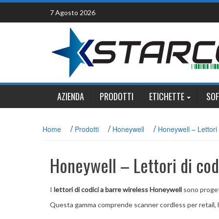
Skip
7 Agosto 2026
to
content
AZIENDA
PRODOTTI
ETICHETTE
SO
/
/
/
Home
Prodotti
Honeywell
Honeywell – Lettori 
Honeywell – Lettori di cod
I
lettori di codici a barre wireless Honeywell
sono progett
Questa gamma comprende scanner cordless per retail, logi