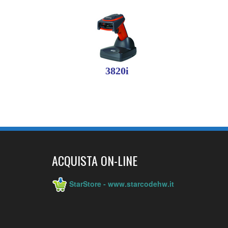
3820i
ACQUISTA ON-LINE
StarStore - www.starcodehw.it