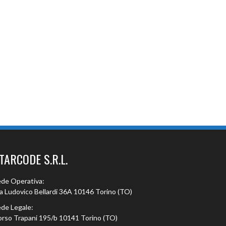
TARCODE S.R.L.
de Operativa:
a Ludovico Bellardi 36A 10146 Torino (TO)
de Legale:
rso Trapani 195/b 10141 Torino (TO)