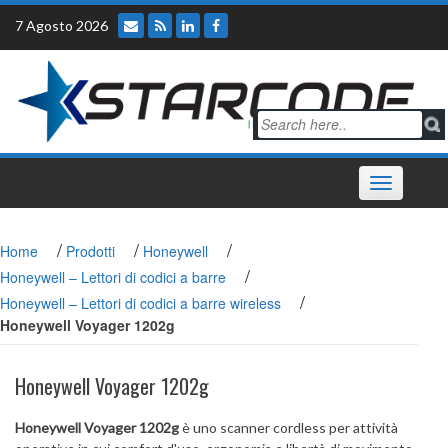
Skip
7 Agosto 2026
to
content
Toggle
navigation
/
/
/
Home
Prodotti
Honeywell
/
Honeywell – Lettori di codici a barre
/
Honeywell – Lettori di codici a barre wireless
Honeywell Voyager 1202g
Honeywell Voyager 1202g
Honeywell Voyager 1202g
è uno scanner cordless per attività