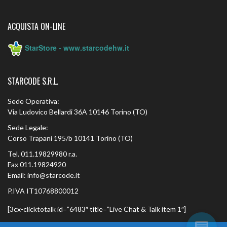
ACQUISTA ON-LINE
StarStore - www.starcodehw.it
STARCODE S.R.L.
Sede Operativa:
Via Ludovico Bellardi 36A 10146 Torino (TO)
Sede Legale:
Corso Trapani 195/b 10141 Torino (TO)
Tel. 011.19829980 r.a.
Fax 011.19824920
Email: info@starcode.it
P.IVA IT10768800012
[3cx-clicktotalk id=”6483″ title=”Live Chat & Talk item 1″]