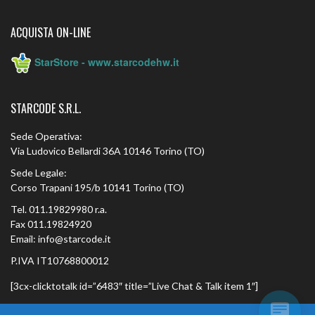
ACQUISTA ON-LINE
StarStore - www.starcodehw.it
STARCODE S.R.L.
Sede Operativa:
Via Ludovico Bellardi 36A 10146 Torino (TO)
Sede Legale:
Corso Trapani 195/b 10141 Torino (TO)
Tel. 011.19829980 r.a.
Fax 011.19824920
Email: info@starcode.it
P.IVA IT10768800012
[3cx-clicktotalk id=”6483″ title=”Live Chat & Talk item 1″]