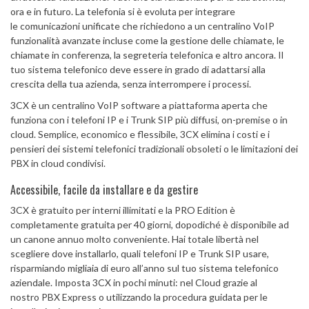
ora e in futuro. La telefonia si è evoluta per integrare
le comunicazioni unificate che richiedono a un centralino VoIP
funzionalità avanzate incluse come la gestione delle chiamate, le
chiamate in conferenza, la segreteria telefonica e altro ancora. Il
tuo sistema telefonico deve essere in grado di adattarsi alla
crescita della tua azienda, senza interrompere i processi.
3CX è un centralino VoIP software a piattaforma aperta che
funziona con i telefoni IP e i Trunk SIP più diffusi, on-premise o in
cloud. Semplice, economico e flessibile, 3CX elimina i costi e i
pensieri dei sistemi telefonici tradizionali obsoleti o le limitazioni dei
PBX in cloud condivisi.
Accessibile, facile da installare e da gestire
3CX è gratuito per interni illimitati e la PRO Edition è
completamente gratuita per 40 giorni, dopodiché è disponibile ad
un canone annuo molto conveniente. Hai totale libertà nel
scegliere dove installarlo, quali telefoni IP e Trunk SIP usare,
risparmiando migliaia di euro all’anno sul tuo sistema telefonico
aziendale. Imposta 3CX in pochi minuti: nel Cloud grazie al
nostro PBX Express o utilizzando la procedura guidata per le