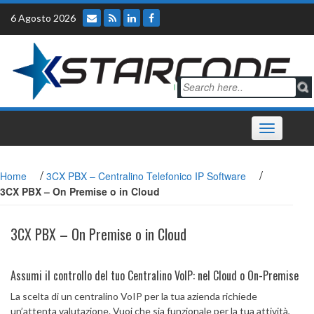
Skip
6 Agosto 2026
to
content
Toggle
navigation
/
/
Home
3CX PBX – Centralino Telefonico IP Software
3CX PBX – On Premise o in Cloud
3CX PBX – On Premise o in Cloud
Assumi il controllo del tuo Centralino VoIP: nel Cloud o On-Premise
La scelta di un centralino VoIP per la tua azienda richiede
un’attenta valutazione. Vuoi che sia funzionale per la tua attività,